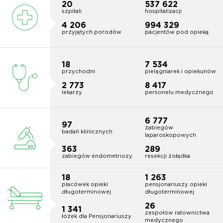
20
540 688
szpitali
hospitalizacji
4 230
1 000 000
przyjętych porodów
pacjentów pod opieką
18
7 600
przychodni
pielęgniarek i opiekunów
2 800
8 500
lekarzy
personelu medycznego
6 853
98
zabiegów
badań klinicznych
laparoskopowych
368
293
zabiegów endometriozy
resekcji żołądka
18
1 280
placówek opieki
pensjonariuszy opieki
długoterminowej
długoterminowej
26
1 361
zespołów ratownictwa
łóżek dla Pensjonariuszy
medycznego